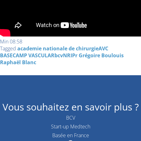
Min 08:58
Tagged
academie nationale de chirurgie
AVC
BASECAMP VASCULAR
bcv
NRI
Pr Grégoire Boulouis
Raphaël Blanc
Vous souhaitez en savoir plus ?
BCV
Start-up Medtech
Basée en France